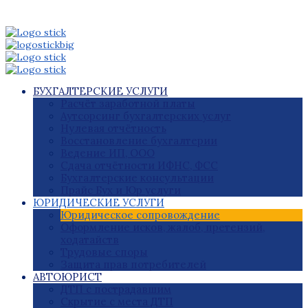
БУХГАЛТЕРСКИЕ УСЛУГИ
Расчёт заработной платы
Аутсорсинг бухгалтерских услуг
Нулевая отчётность
Восстановление бухгалтерии
Ведение ИП, ООО
Сдача отчётности ИФНС, ФСС
Бухгалтерские консультации
Прайс Бух и Юр услуги
ЮРИДИЧЕСКИЕ УСЛУГИ
Юридическое сопровождение
Оформление исков, жалоб, претензий,
ходатайств
Трудовые споры
Защита прав потребителей
АВТОЮРИСТ
ДТП с пострадавшим
Скрытие с места ДТП